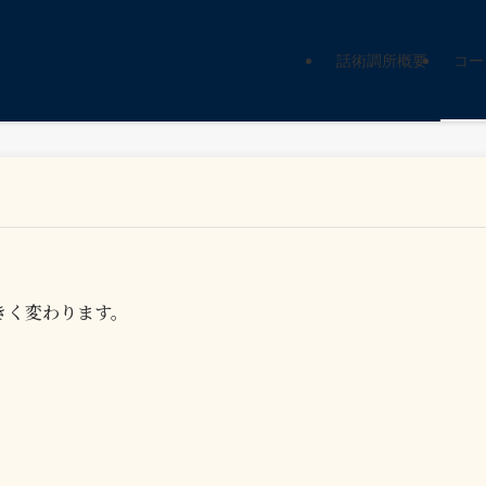
話術調所概要
コー
きく変わります。
、