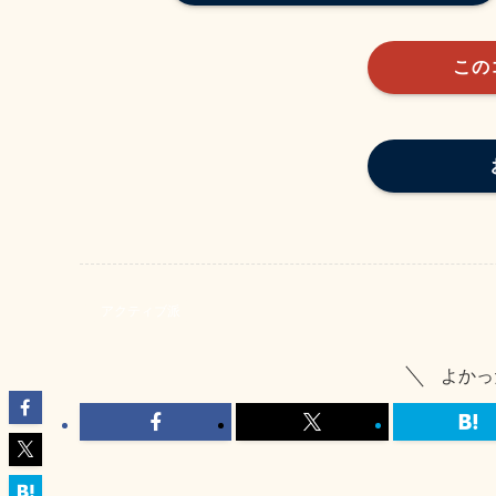
この
アクティブ派
よかっ